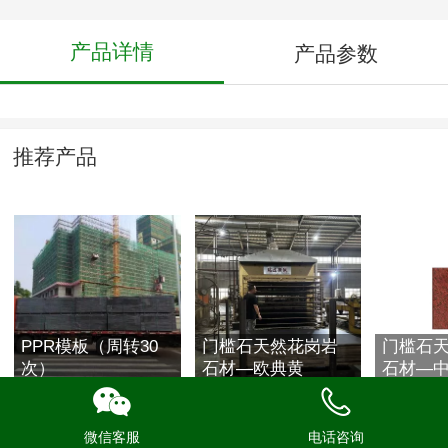
产品详情
产品参数
推荐产品
PPR模板（周转30
门槛石天然花岗岩
门槛石
次）
石材—欧典黄
石材—
微信客服
电话咨询