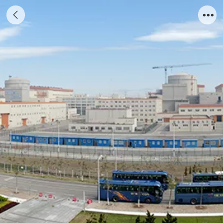
大连红沿河核电站