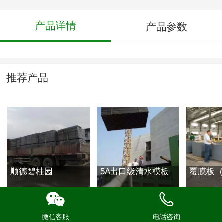
产品详情
产品参数
推荐产品
顺德碧桂园
5A出口级清水模板
覆膜板
微信客服
电话咨询